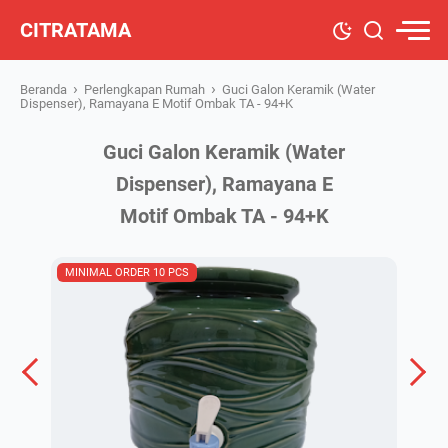
CITRATAMA
›
›
Beranda
Perlengkapan Rumah
Guci Galon Keramik (Water
Dispenser), Ramayana E Motif Ombak TA - 94+K
Guci Galon Keramik (Water
Dispenser), Ramayana E
Motif Ombak TA - 94+K
MINIMAL ORDER 10 PCS