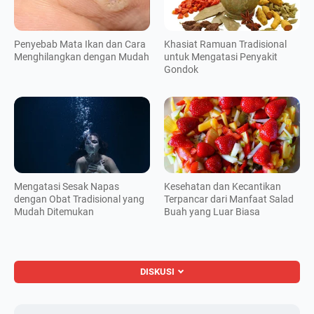
Penyebab Mata Ikan dan Cara
Khasiat Ramuan Tradisional
Menghilangkan dengan Mudah
untuk Mengatasi Penyakit
Gondok
Mengatasi Sesak Napas
Kesehatan dan Kecantikan
dengan Obat Tradisional yang
Terpancar dari Manfaat Salad
Mudah Ditemukan
Buah yang Luar Biasa
DISKUSI